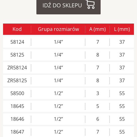
IDŹ DO SKLEPU
Kod
Grupa rozmiarów
A (mm)
L (mm)
58124
1/4’’
7
37
58125
1/4’’
8
37
ZR58124
1/4’’
7
37
ZR58125
1/4’’
8
37
58500
1/2’’
3
55
18645
1/2’’
5
55
18646
1/2’’
6
55
18647
1/2’’
7
55