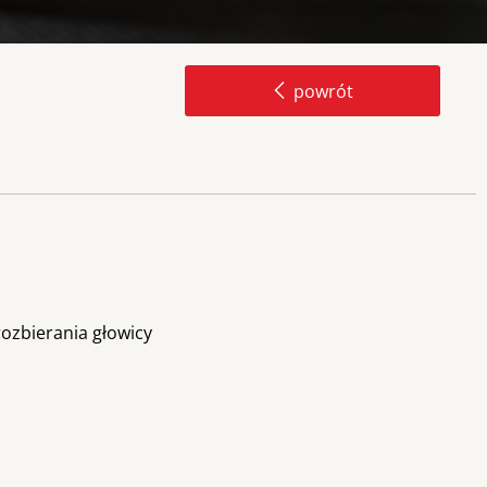
powrót
rozbierania głowicy