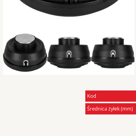
Previous
Kod
Średnica żyłek (mm)