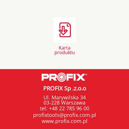
Karta
produktu
PROFIX Sp .z.o.o
Ul. Marywilska 34
03-228 Warszawa
tel:
+48 22 785 96 00
profixtools@profix.com.pl
www.profix.com.pl