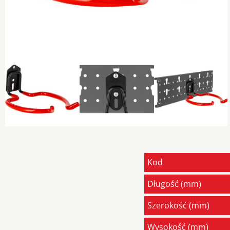
Previous
Kod
Długość (mm)
Szerokość (mm)
Wysokość (mm)