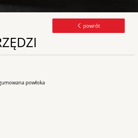
powrót
ZĘDZI
, gumowana powłoka