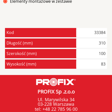
Elementy montażowe w zestawie
Kod
33384
Długość (mm)
310
Szerokość (mm)
100
Wysokość (mm)
83
PROFIX Sp .z.o.o
Ul. Marywilska 34
03-228 Warszawa
tel:
+48 22 785 96 00