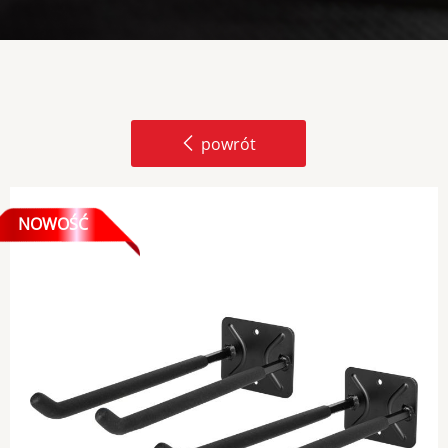
powrót
NOWOŚĆ