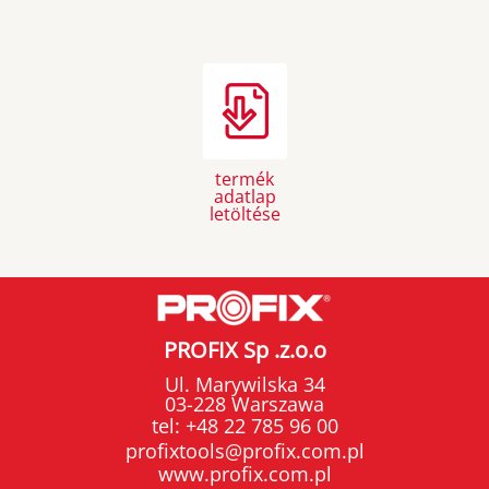
termék
adatlap
letöltése
PROFIX Sp .z.o.o
Ul. Marywilska 34
03-228 Warszawa
tel:
+48 22 785 96 00
profixtools@profix.com.pl
www.profix.com.pl