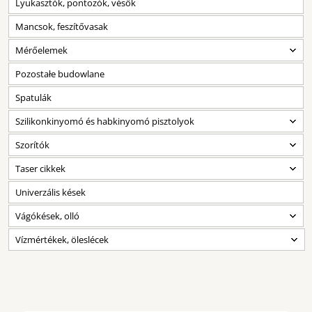
Lyukasztók, pontozók, vésők
Mancsok, feszítővasak
Mérőelemek
Pozostałe budowlane
Spatulák
Szilikonkinyomó és habkinyomó pisztolyok
Szorítók
Taser cikkek
Univerzális kések
Vágókések, olló
Vízmértékek, öleslécek