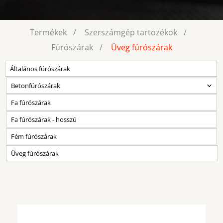
Termékek
Szerszámgép tartozékok
Fúrószárak
Üveg fúrószárak
Általános fúrószárak
Betonfúrószárak
Fa fúrószárak
Fa fúrószárak - hosszú
Fém fúrószárak
Üveg fúrószárak