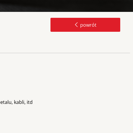
powrót
talu, kabli, itd