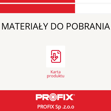
MATERIAŁY DO POBRANIA
Karta
produktu
PROFIX Sp .z.o.o