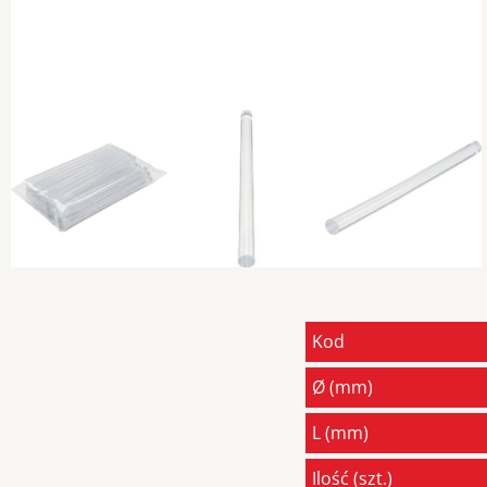
Kod
Ø (mm)
L (mm)
Ilość (szt.)