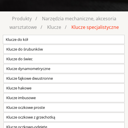
Produkty
Narzędzia mechaniczne, akcesoria
warsztatowe
Klucze
Klucze specjalistyczne
Klucze do kół
Klucze do śrubunków
Klucze do świec
Klucze dynamometryczne
Klucze fajkowe dwustronne
Klucze hakowe
Klucze imbusowe
Klucze oczkowe proste
Klucze oczkowe z grzechotką
Klucze oczkowo-odgięte