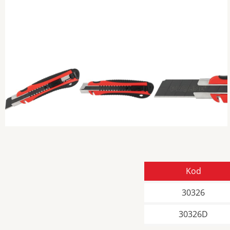
Previous
Kod
30326
30326D