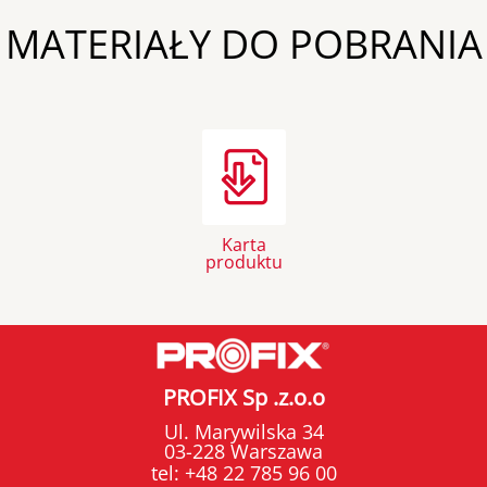
MATERIAŁY DO POBRANIA
Karta
produktu
PROFIX Sp .z.o.o
Ul. Marywilska 34
03-228 Warszawa
tel:
+48 22 785 96 00