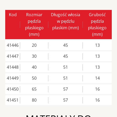
Kod
Rozmiar
Długość włosia
Grubość
pędzla
w pędzlu
pędzla
płaskiego
płaskim (mm)
płaskiego
(mm)
(mm)
41446
20
45
13
41447
30
45
13
41448
40
51
13
41449
50
51
14
41450
65
57
16
41451
80
57
16