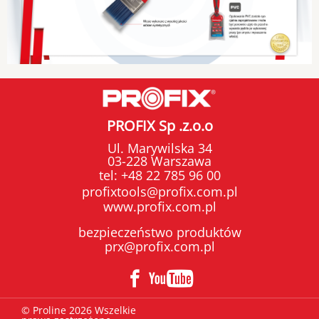
PROFIX Sp .z.o.o
Ul. Marywilska 34
03-228 Warszawa
tel:
+48 22 785 96 00
profixtools@profix.com.pl
www.profix.com.pl
bezpieczeństwo produktów
prx@profix.com.pl
© Proline 2026 Wszelkie