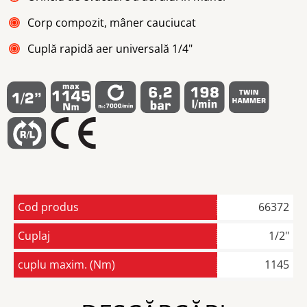
Corp compozit, mâner cauciucat
Cuplă rapidă aer universală 1/4"
Cod produs
66372
Cuplaj
1/2"
cuplu maxim. (Nm)
1145