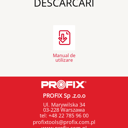
DESCĂRCĂRI
Manual de
utilizare
PROFIX Sp .z.o.o
Ul. Marywilska 34
03-228 Warszawa
tel:
+48 22 785 96 00
profixtools@profix.com.pl